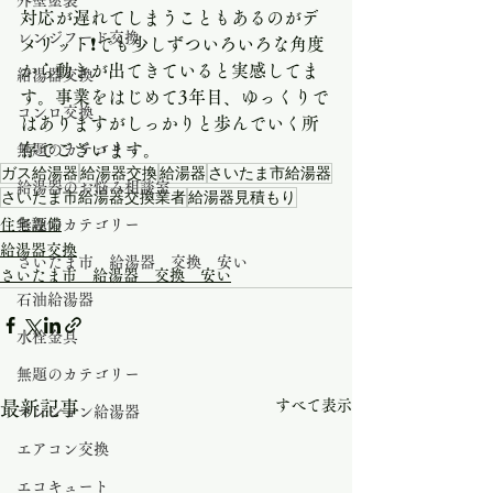
外壁塗装
対応が遅れてしまうこともあるのがデ
レンジフード交換
メリット❗️でも少しずついろいろな角度
から動きが出てきていると実感してま
給湯器交換
す。事業をはじめて3年目、ゆっくりで
コンロ交換
はありますがしっかりと歩んでいく所
存でございます。
無題のカテゴリー
ガス給湯器
給湯器交換
給湯器
さいたま市給湯器
給湯器のお悩み相談室
さいたま市給湯器交換業者
給湯器見積もり
住宅設備
無題のカテゴリー
給湯器交換
さいたま市 給湯器 交換 安い
さいたま市 給湯器 交換 安い
石油給湯器
水栓金具
無題のカテゴリー
すべて表示
最新記事
マンション給湯器
エアコン交換
エコキュート