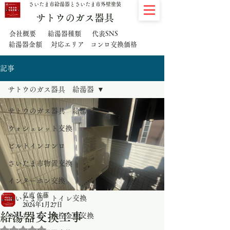
さいたま市給湯器とさいたま市外壁塗装
サトウのガス器具
代表SNS
会社概要
給湯器種類
給湯器金額
対応エリア
コンロ交換価格
記事
サトウのガス器具 給湯器
サトウのガス器具 給湯器
ウォシュレット交換
ビルトインコンロ
さいたま市物置交換
インターホン交換
弘直 佐藤
さいたま市 トイレ交換
2024年1月27日
給湯器交換工事
さいたま市 水栓金具交換
5つ星のうちNaNと評価されています。