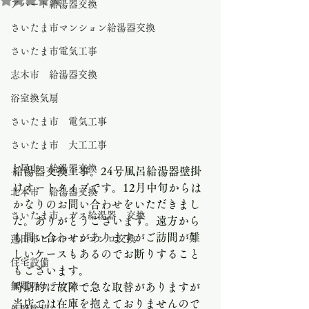
アパート給湯器交換
さいたま市マンション給湯器交換
さいたま市電気工事
志木市 給湯器交換
浴室換気扇
さいたま市 電気工事
さいたま市 大工工事
上尾市 給湯器交換
給湯器交換工事。24号風呂給湯器壁掛
けオートタイプです。12月中旬からは
北本市 給湯器交換
かなりのお問い合わせをいただきまし
さいたま市 ガス給湯器 交換
た。ありがとうございます。遠方から
も問い合わせがありますがご訪問が難
蓮田市ビルトインコンロ交換
しいケースもあるのでお断りすること
住宅設備
もございます。
無題のカテゴリー
時期的に故障で急な取替がありますが
当店では在庫を抱えておりませんので