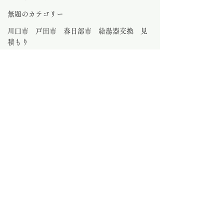
無題のカテゴリー
川口市 戸田市 春日部市 給湯器交換 見
積もり
水のトラブル さいたま市
大工工事
さいたま市外壁塗装
さいたま市 ビルトインコンロ交換
0.0 / 5（0）
コメント
さいたま市給湯
コメントと評価...
さいたま市 ガス給湯器
交換