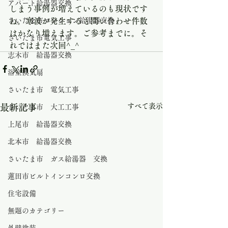
アパート給湯器交換
しまう事例が増えているのも現状です
さいたま市マンション給湯器交換
ね。寒波が発生すると問い合わせ件数
はかなり増えます。ご参考までに。そ
さいたま市電気工事
れではまた次回^_^
志木市 給湯器交換
浴室換気扇
さいたま市 電気工事
すべて表示
最新記事
さいたま市 大工工事
上尾市 給湯器交換
北本市 給湯器交換
さいたま市 ガス給湯器 交換
蓮田市ビルトインコンロ交換
住宅設備
無題のカテゴリー