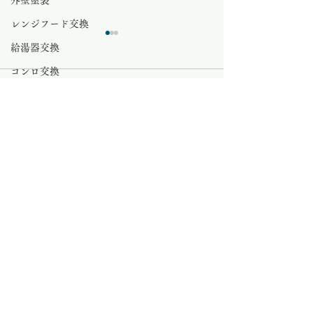
外壁塗装
レンジフード交換
給湯器交換
コンロ交換
0.0 / 5（0）
コメント
無題のカテゴリー
給湯器のお悩み相談室
さいたま市 給湯器
コメントと評価...
無題のカテゴリー
さいたま市 ガ
さいたま市 給湯器 交換 安い
交換
石油給湯器
さいたま市給湯器とさいたま市外壁塗装
水栓金具
サトウのガス器具
無題のカテゴリー
マンション給湯器
Home
会社概要
エアコン交換
給湯器種類
SNS
エコキュート