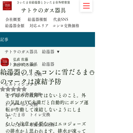
さいたま市給湯器とさいたま市外壁塗装
サトウのガス器具
代表SNS
会社概要
給湯器種類
給湯器金額
対応エリア
コンロ交換価格
記事
サトウのガス器具 給湯器
弘直 佐藤
サトウのガス器具 給湯器
2023年2月18日
給湯器のリモコンに雪だるま⛄️
ウォシュレット交換
のマークは凍結予防
ビルトインコンロ
5つ星のうちNaNと評価されています。
さいたま市物置交換
まず始めに故障ではないとのこと。外
の気温が3℃未満だと自動的にポンプ運
インターホン交換
転が作動して凍結しないようにしま
さいたま市 トイレ交換
す。
むしろ注意が必要なのはエコジョーズ
さいたま市 水栓金具交換
の排水かと思われます。排水が凍って