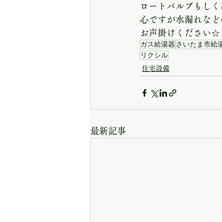
上尾市 給湯器交換
北本
ロートバルブもしく
心ですが水漏れなど
お声掛けください☆
住宅設備
無題のカテゴリ
ガス給湯器
さいたま市給
リクシル
住宅設備
無題のカテゴリー
給湯器
石油給湯器
水栓金具
最新記事