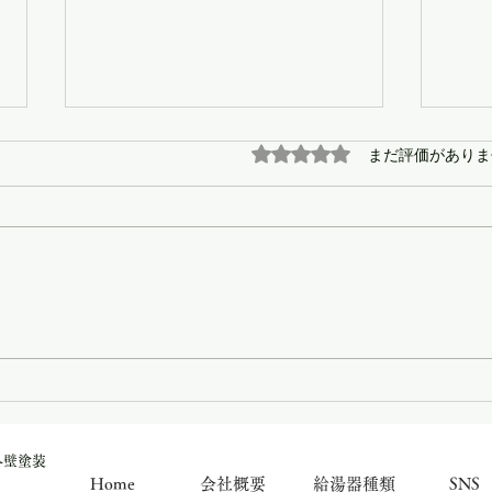
まだ評価がありま
5つ星のうち0と評価され
さい
さいたま市北区 浴室水栓交
換
外壁塗装
Home
会社概要
給湯器種類
SNS