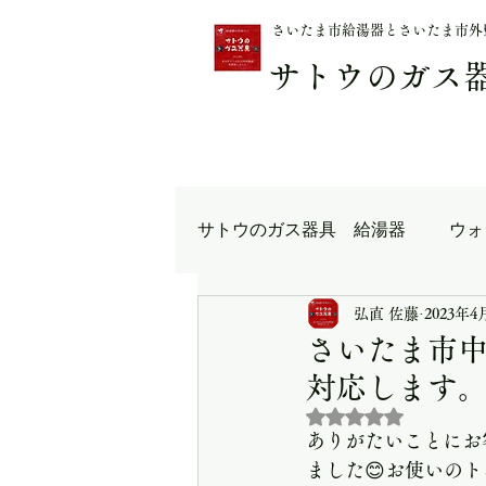
さいたま市給湯器とさいたま市外
サトウのガス
サトウのガス器具 給湯器
ウォ
さいたま市 トイレ交換
弘直 佐藤
2023年4
さいたま市
対応します
さいたま市電気工事
志木
5つ星のうちNaN
ありがたいことにお
ました😊お使いの