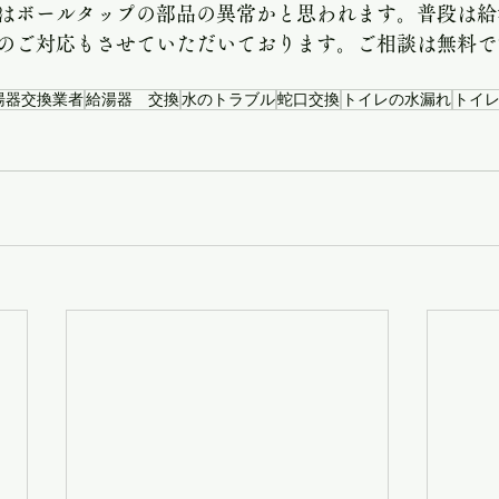
市 給湯器交換
さいたま市 ガス給湯器 交換
蓮田
はボールタップの部品の異常かと思われます。普段は給
のご対応もさせていただいております。ご相談は無料で
ー
外壁塗装
レンジフード交換
給湯器交換
湯器交換業者
給湯器 交換
水のトラブル
蛇口交換
トイレの水漏れ
トイ
のお悩み相談室
無題のカテゴリー
さいたま市 給湯
無題のカテゴリー