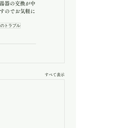
市ビルトインコンロ交換
湯器の交換が中
すのでお気軽に
コンロ交換
レのトラブル
器 交換 安い
すべて表示