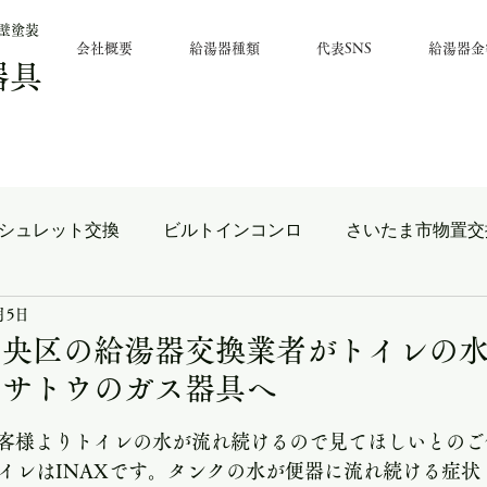
壁塗装
会社概要
給湯器種類
代表SNS
給湯器金
器具
シュレット交換
ビルトインコンロ
さいたま市物置交
さいたま市 水栓金具交換
アパート給湯器交換
さい
月5日
中央区の給湯器交換業者がトイレの
。サトウのガス器具へ
市 給湯器交換
浴室換気扇
さいたま市 電気工事
と評価されています。
客様よりトイレの水が流れ続けるので見てほしいとのご
トイレはINAXです。タンクの水が便器に流れ続ける症