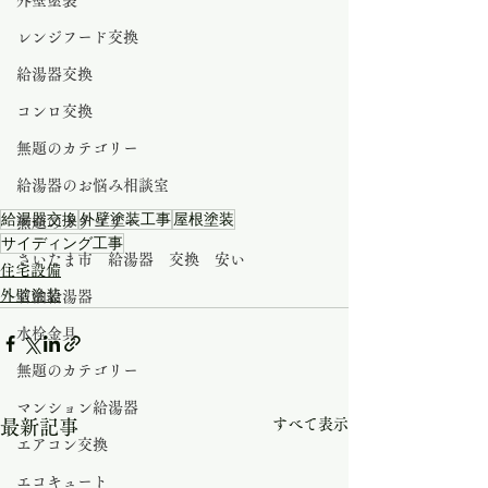
外壁塗装
レンジフード交換
給湯器交換
コンロ交換
無題のカテゴリー
給湯器のお悩み相談室
給湯器交換
外壁塗装工事
屋根塗装
無題のカテゴリー
サイディング工事
さいたま市 給湯器 交換 安い
住宅設備
外壁塗装
石油給湯器
水栓金具
無題のカテゴリー
マンション給湯器
すべて表示
最新記事
エアコン交換
エコキュート