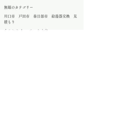
無題のカテゴリー
川口市 戸田市 春日部市 給湯器交換 見
積もり
水のトラブル さいたま市
大工工事
さいたま市外壁塗装
さいたま市 ビルトインコンロ交換
0.0 / 5（0）
コメント
コメントと評価...
さいたま市外壁塗装・屋
さいたま市足場設
根塗装・サイディング工
もかなり暑い日