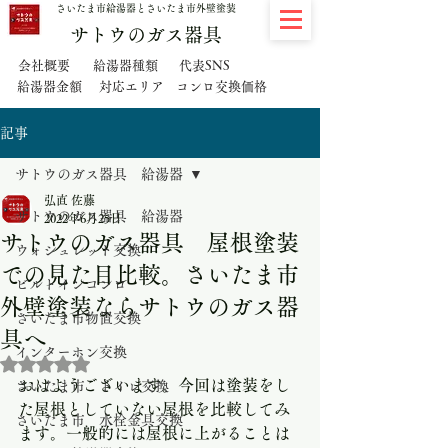
さいたま市給湯器とさいたま市外壁塗装
サトウのガス器具
代表SNS
会社概要
給湯器種類
給湯器金額
対応エリア
コンロ交換価格
記事
サトウのガス器具 給湯器
弘直 佐藤
サトウのガス器具 給湯器
2022年6月25日
サトウのガス器具 屋根塗装
ウォシュレット交換
での見た目比較。さいたま市
ビルトインコンロ
外壁塗装ならサトウのガス器
さいたま市物置交換
具へ
インターホン交換
5つ星のうちNaNと評価されています。
おはようございます。今回は塗装をし
さいたま市 トイレ交換
た屋根としていない屋根を比較してみ
さいたま市 水栓金具交換
ます。一般的には屋根に上がることは