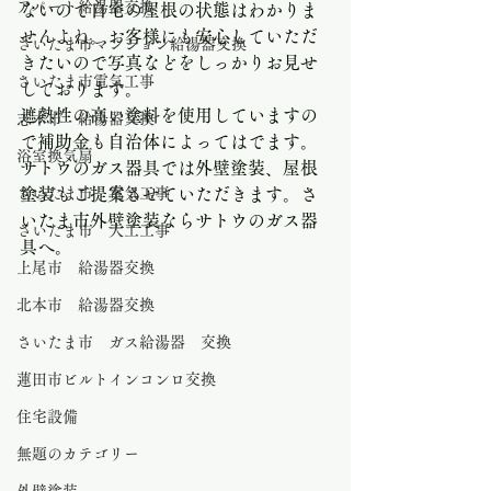
アパート給湯器交換
ないので自宅の屋根の状態はわかりま
せんよね。お客様にも安心していただ
さいたま市マンション給湯器交換
きたいので写真などをしっかりお見せ
さいたま市電気工事
しております。
遮熱性の高い塗料を使用していますの
志木市 給湯器交換
で補助金も自治体によってはでます。
浴室換気扇
サトウのガス器具では外壁塗装、屋根
さいたま市 電気工事
塗装もご提案させていただきます。さ
いたま市外壁塗装ならサトウのガス器
さいたま市 大工工事
具へ。
上尾市 給湯器交換
北本市 給湯器交換
さいたま市 ガス給湯器 交換
蓮田市ビルトインコンロ交換
住宅設備
無題のカテゴリー