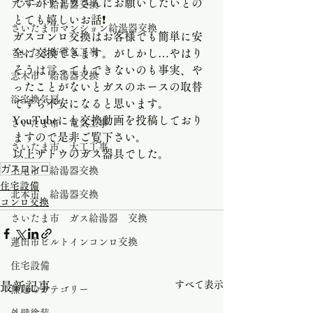
ですがサトウさんにお願いしたいとの
アパート給湯器交換
とても嬉しいお話❗️
さいたま市マンション給湯器交換
ガスコンロ交換はお客様でも簡単に安
さいたま市電気工事
全に交換できます。がしかし…やはり
そうは言ってもできないのも事実、や
志木市 給湯器交換
ったことがないとガスのホースの取替
浴室換気扇
ですら不安になると思います。
YouTubeにも交換動画を投稿しており
さいたま市 電気工事
ますので是非ご覧下さい。
さいたま市 大工工事
以上サトウのガス器具でした。
ガスコンロ
上尾市 給湯器交換
住宅設備
北本市 給湯器交換
コンロ交換
さいたま市 ガス給湯器 交換
蓮田市ビルトインコンロ交換
住宅設備
すべて表示
最新記事
無題のカテゴリー