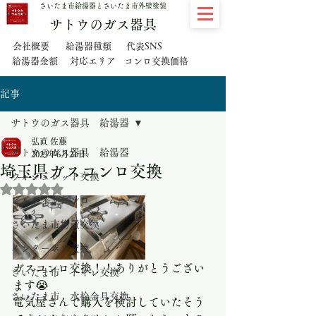
さいたま市給湯器とさいたま市外壁塗装
サトウのガス器具
代表SNS
会社概要
給湯器種類
給湯器金額
対応エリア
コンロ交換価格
記事
サトウのガス器具 給湯器
弘直 佐藤
サトウのガス器具 給湯器
2023年6月21日
埼玉県ガスコンロ交換
ウォシュレット交換
5つ星のうちNaNと評価されています。
ビルトインコンロ
さいたま市物置交換
インターホン交換
ガスコンロ交換！！ありがとうござい
さいたま市 トイレ交換
ます😭
さいたま市 水栓金具交換
電気屋さんで購入を検討していたそう