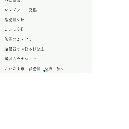
外壁塗装
レンジフード交換
給湯器交換
コンロ交換
無題のカテゴリー
給湯器のお悩み相談室
無題のカテゴリー
さいたま市 給湯器 交換 安い
石油給湯器
水栓金具
0.0 / 5（0）
コメント
無題のカテゴリー
マンション給湯器
コメントと評価...
エアコン交換
さいたま市分譲マンショ
さいたま市中央
エコキュート