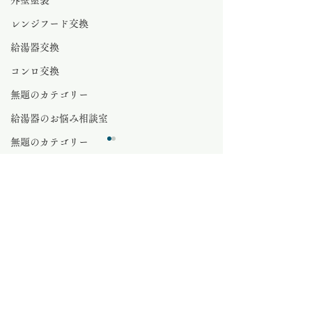
外壁塗装
レンジフード交換
給湯器交換
コンロ交換
無題のカテゴリー
給湯器のお悩み相談室
無題のカテゴリー
さいたま市 給湯器 交換 安い
石油給湯器
0.0 / 5（0）
コメント
水栓金具
さいたま市電気
無題のカテゴリー
さいたま市 電気工事
コメントと評価...
マンション給湯器
エアコン交換
エコキュート
さいたま市給湯器とさいたま市外壁塗装