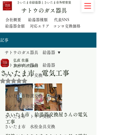
さいたま市給湯器とさいたま市外壁塗装
サトウのガス器具
代表SNS
会社概要
給湯器種類
給湯器金額
対応エリア
コンロ交換価格
記事
サトウのガス器具 給湯器
弘直 佐藤
サトウのガス器具 給湯器
2025年11月30日
さいたま市 電気工事
ウォシュレット交換
5つ星のうちNaNと評価されています。
ビルトインコンロ
さいたま市物置交換
インターホン交換
さいたま市　給湯器交換屋さんの電気
さいたま市 トイレ交換
工事
さいたま市 水栓金具交換