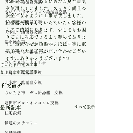
配線がたくさんあるためたこ足で電気
アパート給湯器交換
を使用していました。スッキリ尚且つ
さいたま市マンション給湯器交換
安全になるように工事を致しました。
さいたま市電気工事
給湯器交換をしていただいたお客様か
らのご依頼になります。少しでもお困
志木市 給湯器交換
りごとに対応できるよう努めておりま
浴室換気扇
す。最近なぜか給湯器とほぼ同等に電
気工事や大工工事が問い合わせござい
さいたま市 電気工事
ます…ありがとうございます♪
さいたま市 大工工事
さいたま市電気工事
さいたま市電気工事
上尾市 給湯器交換
北本市 給湯器交換
さいたま市 ガス給湯器 交換
蓮田市ビルトインコンロ交換
すべて表示
最新記事
住宅設備
無題のカテゴリー