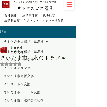
さいたま市給湯器とさいたま市外壁塗装
サトウのガス器具
代表SNS
会社概要
給湯器種類
給湯器金額
対応エリア
コンロ交換価格
記事
サトウのガス器具 給湯器
弘直 佐藤
サトウのガス器具 給湯器
2025年3月24日
さいたま市 水のトラブル
ウォシュレット交換
5つ星のうちNaNと評価されています。
ビルトインコンロ
さいたま市物置交換
インターホン交換
さいたま市 トイレ交換
さいたま市 水栓金具交換