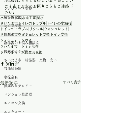
外壁塗装
ウさんにととても嬉しいお言葉☺️さい
たま市でお水のお困りごともご連絡下
レンジフード交換
さい♪
給湯器交換
水のトラブル
水道工事
漏水
さいたま市トイレのトラブル
トイレの水漏れ
コンロ交換
トイレのトラブル
リクシル
ウォシュレット
さいたま市ウォシュレット交換
トイレ交換
無題のカテゴリー
ウォシュレット交換
給湯器のお悩み相談室
さいたま市 トイレ交換
無題のカテゴリー
さいたま市 水栓金具交換
さいたま市 給湯器 交換 安い
石油給湯器
水栓金具
すべて表示
最新記事
無題のカテゴリー
マンション給湯器
エアコン交換
エコキュート