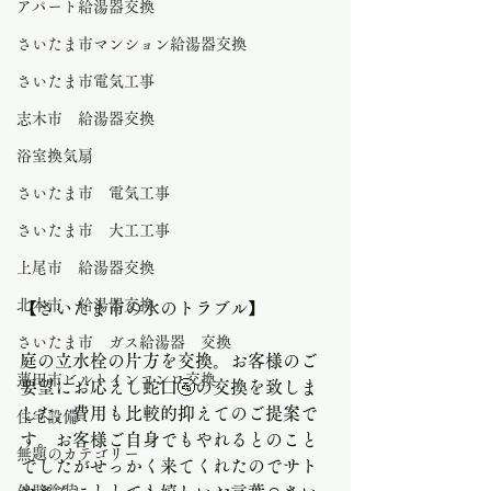
アパート給湯器交換
さいたま市マンション給湯器交換
さいたま市電気工事
志木市 給湯器交換
浴室換気扇
さいたま市 電気工事
さいたま市 大工工事
上尾市 給湯器交換
北本市 給湯器交換
【さいたま市の水のトラブル】 
さいたま市 ガス給湯器 交換
庭の立水栓の片方を交換。お客様のご
蓮田市ビルトインコンロ交換
要望にお応えし蛇口🚰の交換を致しま
した。費用も比較的抑えてのご提案で
住宅設備
す。お客様ご自身でもやれるとのこと
無題のカテゴリー
でしたがせっかく来てくれたのでサト