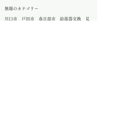
無題のカテゴリー
川口市 戸田市 春日部市 給湯器交換 見
積もり
水のトラブル さいたま市
大工工事
さいたま市外壁塗装
さいたま市 ビルトインコンロ交換
0.0 / 5（0）
コメント
コメントと評価...
さいたま市 ト
さいたま市のキッチン水
栓金具交換
さいたま市給湯器とさいたま市外壁塗装
サトウのガス器具