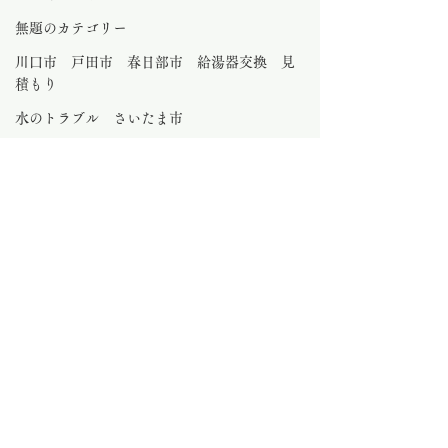
無題のカテゴリー
川口市 戸田市 春日部市 給湯器交換 見
積もり
水のトラブル さいたま市
大工工事
さいたま市外壁塗装
さいたま市 ビルトインコンロ交換
0.0 / 5（0）
コメント
コメントと評価...
さいたま市 水のトラブ
さいたま市のキ