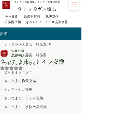
さいたま市給湯器とさいたま市外壁塗装
サトウのガス器具
代表SNS
会社概要
給湯器種類
給湯器金額
対応エリア
コンロ交換価格
記事
サトウのガス器具 給湯器
弘直 佐藤
サトウのガス器具 給湯器
2025年3月19日
さいたま市 トイレ交換
ウォシュレット交換
5つ星のうちNaNと評価されています。
ビルトインコンロ
さいたま市物置交換
インターホン交換
さいたま市 トイレ交換
さいたま市 水栓金具交換