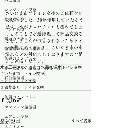
外壁塗装
レンジフード交換
さいたま市でトイレ交換のご依頼をい
給湯器交換
ただきました。30年使用していたそう
です。水がチョロチョロと流れてしま
コンロ交換
うとのことで水道修理にて部品交換な
無題のカテゴリー
どをしましたが改善されないためトイ
レ交換に至りました。さいたま市の水
給湯器のお悩み相談室
漏れなどの対応もしておりますので是
無題のカテゴリー
非ご連絡ください。
水道工事
さいたま市 水漏れ
漏水
トイレ交換
さいたま市 給湯器 交換 安い
さいたま市 トイレ交換
石油給湯器
ウォシュレット交換
さいたま市 トイレ交換
水栓金具
無題のカテゴリー
マンション給湯器
エアコン交換
すべて表示
最新記事
エコキュート