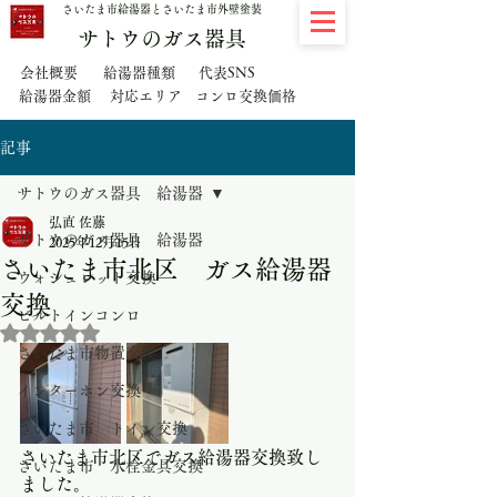
さいたま市給湯器とさいたま市外壁塗装
サトウのガス器具
代表SNS
会社概要
給湯器種類
給湯器金額
対応エリア
コンロ交換価格
記事
サトウのガス器具 給湯器
弘直 佐藤
サトウのガス器具 給湯器
2025年12月15日
さいたま市北区 ガス給湯器
ウォシュレット交換
交換
ビルトインコンロ
5つ星のうちNaNと評価されています。
さいたま市物置交換
インターホン交換
さいたま市 トイレ交換
さいたま市北区でガス給湯器交換致し
さいたま市 水栓金具交換
ました。