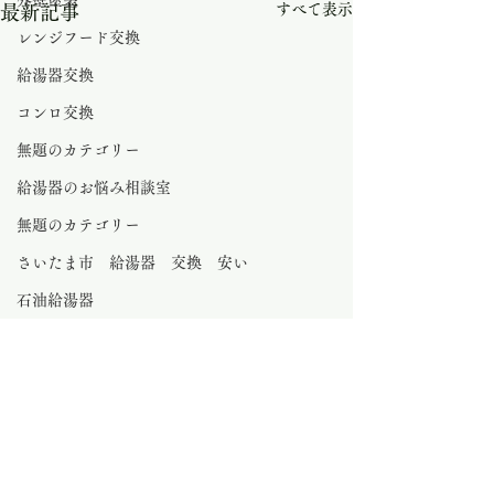
外壁塗装
すべて表示
最新記事
レンジフード交換
給湯器交換
コンロ交換
無題のカテゴリー
給湯器のお悩み相談室
無題のカテゴリー
さいたま市 給湯器 交換 安い
石油給湯器
水栓金具
無題のカテゴリー
0.0 / 5（0）
マンション給湯器
コメント
エアコン交換
エコキュート