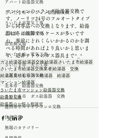
アパート給湯器交換
マンションのベランダ給湯器交換で
さいたま市マンション給湯器交換
す。ノーリツ24号のフルオートタイプ
さいたま市電気工事
から同等品への交換となります。給湯
器は冬に故障するケースが多いです
志木市 給湯器交換
ね。事前にどれくらいかかるのかを調
浴室換気扇
べる時間があればより良いかと思いま
さいたま市 電気工事
す。是非サトウのガス器具まで^_^
ガス給湯器
給湯器交換
給湯器
さいたま市給湯器
さいたま市 大工工事
さいたま市給湯器交換業者
給湯器 交換
給湯器見積もり
上尾市 給湯器交換
ガス給湯器 給湯器
マンション給湯器
北本市 給湯器交換
さいたま市マンション給湯器交換
さいたま市 ガス給湯器 交換
給湯器交換
給湯器のお悩み相談室
蓮田市ビルトインコンロ交換
住宅設備
無題のカテゴリー