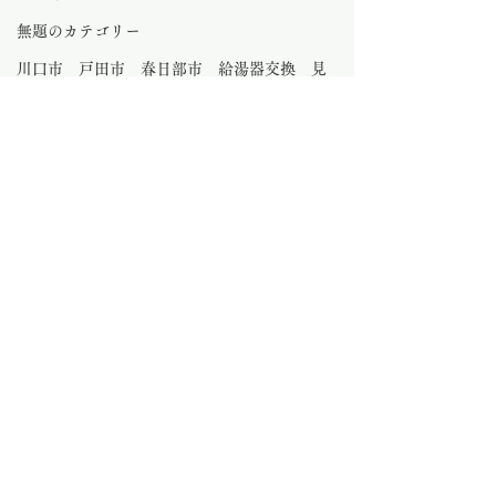
無題のカテゴリー
川口市 戸田市 春日部市 給湯器交換 見
積もり
水のトラブル さいたま市
大工工事
さいたま市外壁塗装
さいたま市 ビルトインコンロ交換
0.0 / 5（0）
コメント
コメントと評価...
さいたま市 ガス給湯器
さいたま市 排
交換
プ交換
さいたま市給湯器とさいたま市外壁塗装
サトウのガス器具