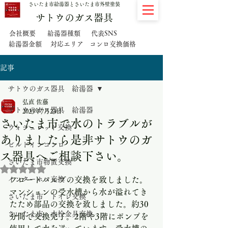
さいたま市給湯器とさいたま市外壁塗装
サトウのガス器具
代表SNS
会社概要
給湯器種類
給湯器金額
対応エリア
コンロ交換価格
記事
サトウのガス器具 給湯器
弘直 佐藤
サトウのガス器具 給湯器
2023年7月23日
さいたま市で水のトラブルが
ウォシュレット交換
ありましたら是非サトウのガ
ビルトインコンロ
ス器具へご相談下さい。
さいたま市物置交換
5つ星のうちNaNと評価されています。
インターホン交換
フロートバルブの交換を致しました。
マンションの受水槽から水が溢れてき
さいたま市 トイレ交換
たため部品の交換を致しました。約30
さいたま市 水栓金具交換
分間で交換完了。2階や3階にポンプを