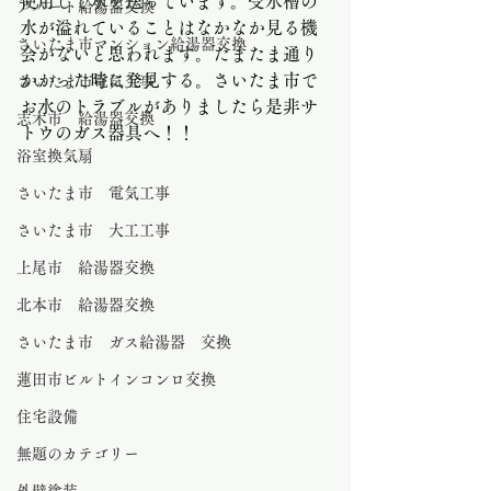
使用して水を送っています。受水槽の
アパート給湯器交換
水が溢れていることはなかなか見る機
さいたま市マンション給湯器交換
会がないと思われます。たまたま通り
かかった時に発見する。さいたま市で
さいたま市電気工事
お水のトラブルがありましたら是非サ
志木市 給湯器交換
トウのガス器具へ！！
浴室換気扇
さいたま市 電気工事
さいたま市 大工工事
上尾市 給湯器交換
北本市 給湯器交換
さいたま市 ガス給湯器 交換
蓮田市ビルトインコンロ交換
住宅設備
無題のカテゴリー