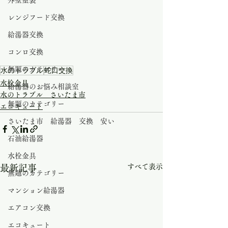
外壁塗装
レンジフード交換
給湯器交換
コンロ交換
無題のカテゴリー
水のトラブル
蛇口交換
水栓金具
給湯器のお悩み相談室
水のトラブル さいたま市
無題のカテゴリー
エコキュート
さいたま市 給湯器 交換 安い
石油給湯器
水栓金具
すべて表示
最新記事
無題のカテゴリー
マンション給湯器
エアコン交換
エコキュート