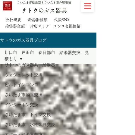
さいたま市給湯器とさいたま市外壁塗装
サトウのガス器具
代表SNS
会社概要
給湯器種類
給湯器金額
対応エリア
コンロ交換価格
サトウのガス器具ブログ
川口市 戸田市 春日部市 給湯器交換 見
積もり
サトウのガス器具 給湯器
ウォシュレット交換
ビルトインコンロ
さいたま市物置交換
インターホン交換
さいたま市 トイレ交換
さいたま市 水栓金具交換
アパート給湯器交換