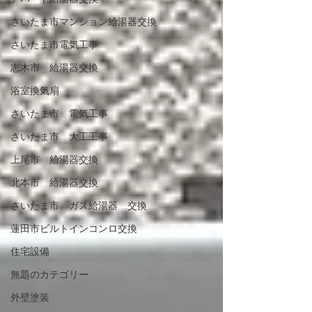
さいたま市マンション給湯器交換
さいたま市電気工事
志木市 給湯器交換
浴室換気扇
さいたま市 電気工事
さいたま市 大工工事
上尾市 給湯器交換
北本市 給湯器交換
さいたま市 ガス給湯器 交換
蓮田市ビルトインコンロ交換
住宅設備
無題のカテゴリー
外壁塗装