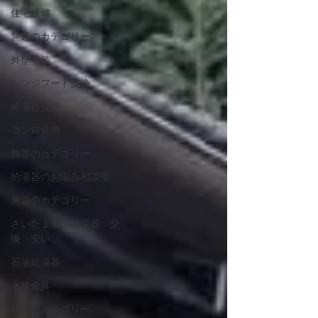
住宅設備
無題のカテゴリー
外壁塗装
レンジフード交換
給湯器交換
コンロ交換
無題のカテゴリー
給湯器のお悩み相談室
無題のカテゴリー
さいたま市 給湯器 交
換 安い
石油給湯器
水栓金具
無題のカテゴリー