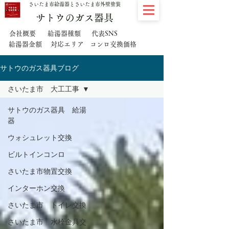
さいたま市給湯器とさいたま市外壁塗装
サトウのガス器具
代表SNS
会社概要
給湯器種類
給湯器金額
対応エリア
コンロ交換価格
サトウのガス器具ブログ
さいたま市 大工工事
サトウのガス器具 給湯
器
ウォシュレット交換
ビルトインコンロ
さいたま市物置交換
インターホン交換
さいたま市 トイレ交換
さいたま市 水栓金具交