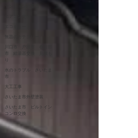
マンション給湯器
エアコン交換
エコキュート
無題のカテゴリー
川口市 戸田市 春日部
市 給湯器交換 見積も
り
水のトラブル さいたま
市
大工工事
さいたま市外壁塗装
さいたま市 ビルトイン
コンロ交換