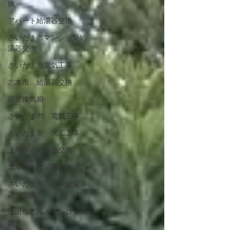
換
アパート給湯器交換
さいたま市マンション給
湯器交換
さいたま市電気工事
志木市 給湯器交換
浴室換気扇
さいたま市 電気工事
さいたま市 大工工事
上尾市 給湯器交換
北本市 給湯器交換
さいたま市 ガス給湯
器 交換
蓮田市ビルトインコンロ
交換