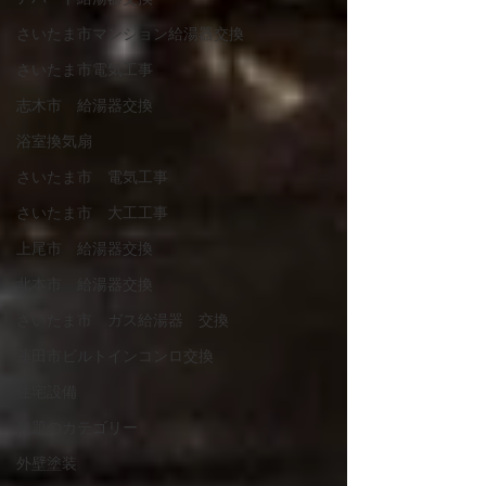
さいたま市マンション給湯器交換
さいたま市電気工事
志木市 給湯器交換
浴室換気扇
さいたま市 電気工事
さいたま市 大工工事
上尾市 給湯器交換
北本市 給湯器交換
さいたま市 ガス給湯器 交換
蓮田市ビルトインコンロ交換
住宅設備
無題のカテゴリー
外壁塗装