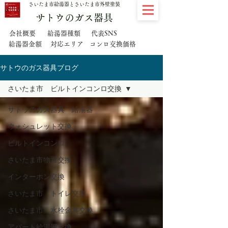
さいたま市給湯器とさいたま市外壁塗装
サトウのガス器具
代表SNS
会社概要
給湯器種類
給湯器金額
対応エリア
コンロ交換価格
サトウのガス器具ブログ
さいたま市 ビルトインコンロ交換
サトウのガス器具 給湯器
ウォシュレット交換
ビルトインコンロ
さいたま市物置交換
インターホン交換
さいたま市 トイレ交換
さいたま市 水栓金具交換
アパート給湯器交換