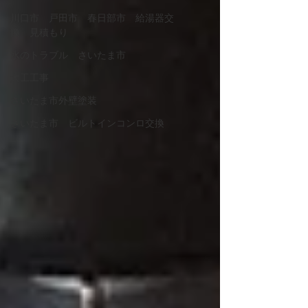
川口市 戸田市 春日部市 給湯器交
換 見積もり
水のトラブル さいたま市
大工工事
さいたま市外壁塗装
さいたま市 ビルトインコンロ交換